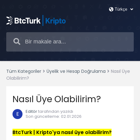
Tüm Kategoriler
Üyelik ve Hesap Doğrulama
Nasıl Üye
Olabilirim?
Nasıl Üye Olabilirim?
Editör
tarafından yazıldı
E
Son güncelleme
:
02.01.2026
BtcTurk | Kripto'ya nasıl üye olabilirim?