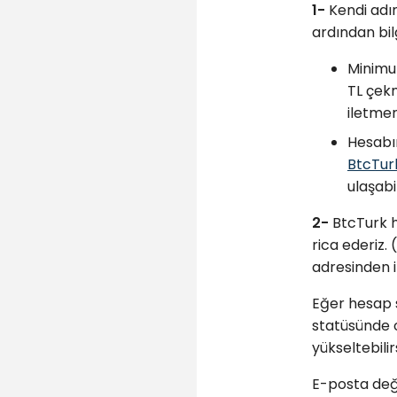
1-
Kendi adın
ardından bil
Minimum
TL çekm
iletmen
Hesabın
BtcTurk
ulaşabil
2-
BtcTurk h
rica ederiz.
adresinden il
Eğer hesap se
statüsünde o
yükseltebilirs
E-posta deği