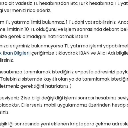
ıza ait vadesiz TL hesabınızdan BtcTurk hesabınıza TL yat
gi vermenizi rica ederiz.
 TL yatırma limiti bulunmaz, 1 TL dahi yatırabilirsiniz. A
e limitinin 10 TL olduğunu ve işlem sonrasında dekont bel
ize gerek olmadığını hatırlatmak isteriz.
ıza erişiminiz bulunmuyorsa TL yatırma işlemi yapabilmek
 Iban Bilgileri
içeriğimize tıklayarak IBAN ve Alıcı Adı bilgil
irsiniz.
esabınıza tanımlamak istediğiniz e-posta adresinizi payl
 (Talebinizi sistemde kayıtlı olan ya da tanımlamak istediğ
etmeniz gerektiğini hatırlatırız.)
viyeniz 2 ise bilgi değişikliği işlemi sonrası hesabınız sevi
lacaktır. Dilerseniz mobil uygulamamız üzerinden hesap s
iniz.
şikliği sonrasında yeni eklenen kriptopara çekme adresle