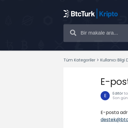
Tüm Kategoriler
Kullanıcı Bilgi D
E-post
Editör
ta
E
Son gün
E-posta adre
destek@btc