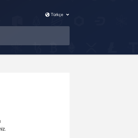
a
iz.