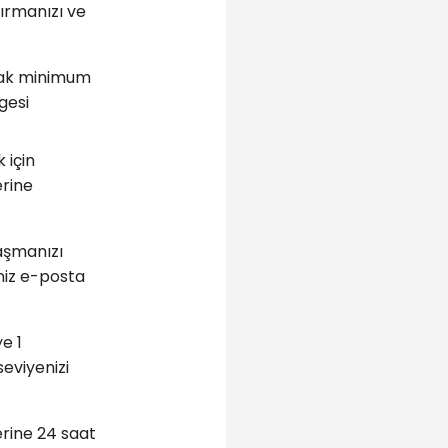
ırmanızı ve
ncak minimum
gesi
 için
erine
aşmanızı
iniz e-posta
ye 1
eviyenizi
rine 24 saat