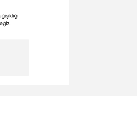
ğişikliği
eğiz.